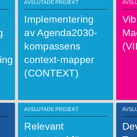
AVSLUTADE PROJEKT
AVSL
Implementering
Vib
g
av Agenda2030-
Ma
kompassens
(V
ing
context-mapper
(CONTEXT)
AVSLUTADE PROJEKT
AVSL
Relevant
De