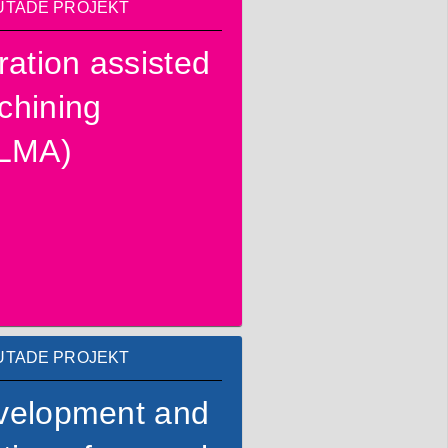
UTADE PROJEKT
ration assisted
chining
ILMA)
UTADE PROJEKT
velopment and