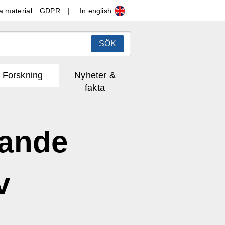
In english
a material
GDPR
SÖK
Forskning
Nyheter &
fakta
rande
v