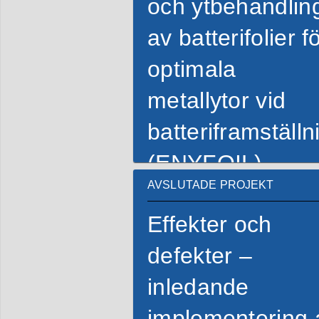
och ytbehandlin
av batterifolier f
optimala
metallytor vid
batteriframställn
(ENYFOIL)
AVSLUTADE PROJEKT
Effekter och
defekter –
inledande
implementering 