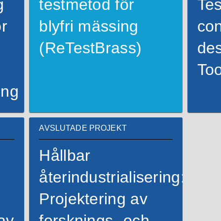
g
testmetod för
Tes
ör
blyfri mässing
con
(ReTestBrass)
des
To
ing
AVSLUTADE PROJEKT
Hållbar
återindustrialisering:
Projektering av
av
forsknings- och