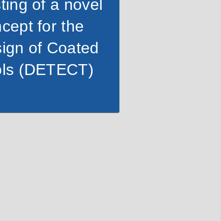
ting of a novel
cept for the
ign of Coated
ols (DETECT)