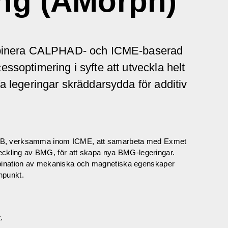
ing (AMorph)
mbinera CALPHAD- och ICME-baserad
soptimering i syfte att utveckla helt
 legeringar skräddarsydda för additiv
AB, verksamma inom ICME, att samarbeta med Exmet
kling av BMG, för att skapa nya BMG-legeringar.
mbination av mekaniska och magnetiska egenskaper
npunkt.
.