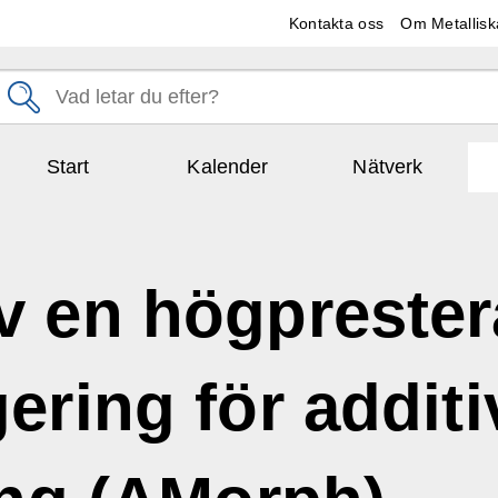
Kontakta oss
Om Metallisk
Start
Kalender
Nätverk
v en högpreste
ering för additi