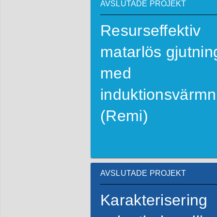
AVSLUTADE PROJEKT
Resurseffektiv
matarlös gjutnin
med
induktionsvärmn
(Remi)
AVSLUTADE PROJEKT
Karakterisering