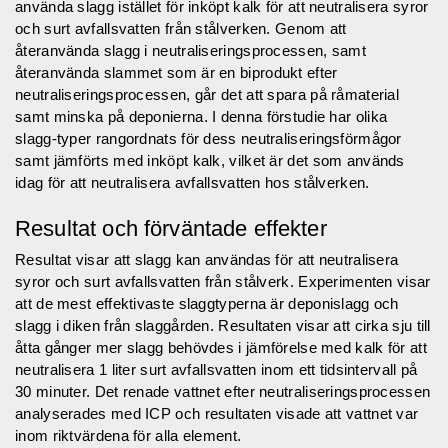
använda slagg istället för inköpt kalk för att neutralisera syror
och surt avfallsvatten från stålverken. Genom att
återanvända slagg i neutraliseringsprocessen, samt
återanvända slammet som är en biprodukt efter
neutraliseringsprocessen, går det att spara på råmaterial
samt minska på deponierna. I denna förstudie har olika
slagg-typer rangordnats för dess neutraliseringsförmågor
samt jämförts med inköpt kalk, vilket är det som används
idag för att neutralisera avfallsvatten hos stålverken.
Resultat och förväntade effekter
Resultat visar att slagg kan användas för att neutralisera
syror och surt avfallsvatten från stålverk. Experimenten visar
att de mest effektivaste slaggtyperna är deponislagg och
slagg i diken från slaggården. Resultaten visar att cirka sju till
åtta gånger mer slagg behövdes i jämförelse med kalk för att
neutralisera 1 liter surt avfallsvatten inom ett tidsintervall på
30 minuter. Det renade vattnet efter neutraliseringsprocessen
analyserades med ICP och resultaten visade att vattnet var
inom riktvärdena för alla element.