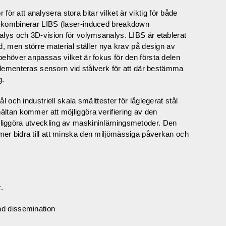
r för att analysera stora bitar vilket är viktig för både
 kombinerar LIBS (laser-induced breakdown
alys och 3D-vision för volymsanalys. LIBS är etablerat
d, men större material ställer nya krav på design av
ehöver anpassas vilket är fokus för den första delen
mplementeras sensorn vid stålverk för att där bestämma
g.
 och industriell skala smälttester för låglegerat stål
ltan kommer att möjliggöra verifiering av den
iggöra utveckling av maskininlärningsmetoder. Den
er bidra till att minska den miljömässiga påverkan och
.
nd dissemination