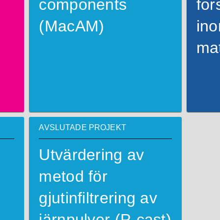
components
for
(MacAM)
ino
mat
AVSLUTADE PROJEKT
Utvärdering av
metod för
gjutinfiltrering av
järnpulver (P-cast)