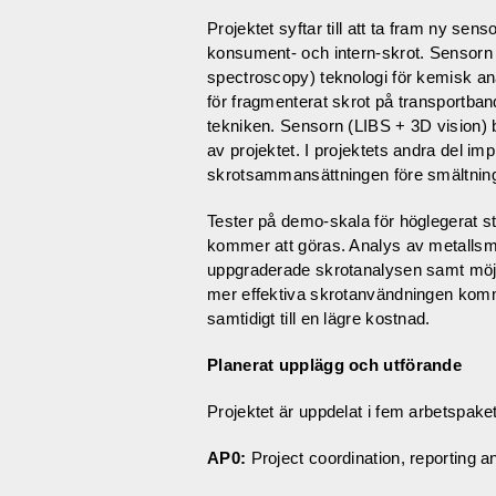
Projektet syftar till att ta fram ny senso
konsument- och intern-skrot. Sensorn
spectroscopy) teknologi för kemisk an
för fragmenterat skrot på transportban
tekniken. Sensorn (LIBS + 3D vision) b
av projektet. I projektets andra del i
skrotsammansättningen före smältnin
Tester på demo-skala för höglegerat stål
kommer att göras. Analys av metallsmä
uppgraderade skrotanalysen samt möjl
mer effektiva skrotanvändningen komm
samtidigt till en lägre kostnad.
Planerat upplägg och utförande
Projektet är uppdelat i fem arbetspaket
AP0:
Project coordination, reporting a