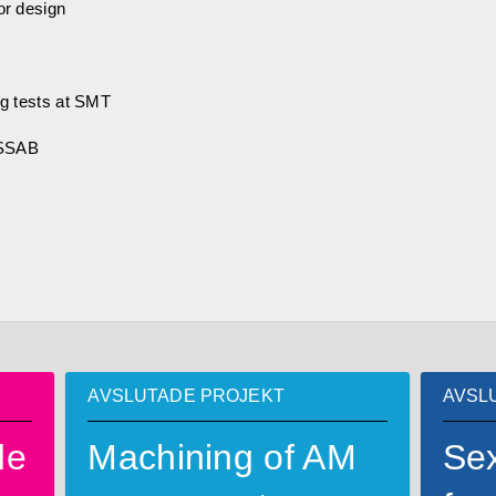
or design
g tests at SMT
t SSAB
AVSLUTADE PROJEKT
AVSL
de
Machining of AM
Se