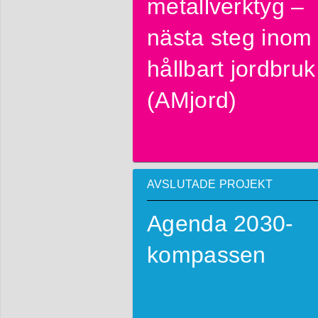
metallverktyg –
nästa steg inom
hållbart jordbruk
(AMjord)
AVSLUTADE PROJEKT
Agenda 2030-
kompassen