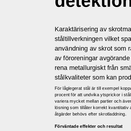
detektio
Karaktärisering av skrotma
ståltillverkningen vilket s
användning av skrot som råv
av föroreningar avgörande 
rena metallurgiskt från s
stålkvaliteter som kan pro
För låglegerat stål är till exempel kopp
procent för att undvika ytsprickor i s
variera mycket mellan partier och även
lösning som tillåter korrekt kvantitativ
åtgärder behövs efter skrotladdning.
Förväntade effekter och resultat