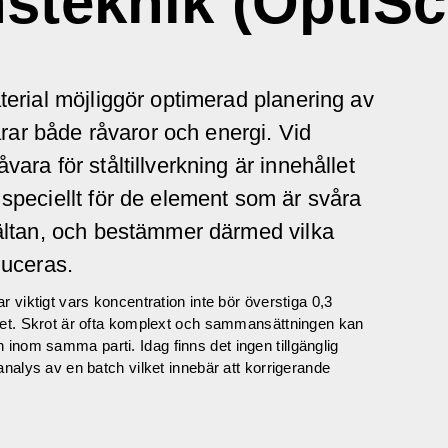
nsteknik (OptiSc
terial möjliggör optimerad planering av
parar både råvaror och energi. Vid
ara för ståltillverkning är innehållet
speciellt för de element som är svåra
mältan, och bestämmer därmed vilka
duceras.
ar viktigt vars koncentration inte bör överstiga 0,3
tålet. Skrot är ofta komplext och sammansättningen kan
 inom samma parti. Idag finns det ingen tillgänglig
 analys av en batch vilket innebär att korrigerande