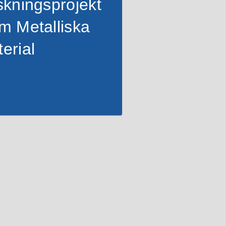
skningsprojekt
m Metalliska
erial