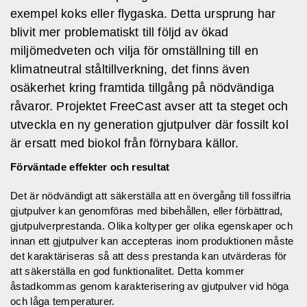
exempel koks eller flygaska. Detta ursprung har
blivit mer problematiskt till följd av ökad
miljömedveten och vilja för omställning till en
klimatneutral ståltillverkning, det finns även
osäkerhet kring framtida tillgång på nödvändiga
råvaror. Projektet FreeCast avser att ta steget och
utveckla en ny generation gjutpulver där fossilt kol
är ersatt med biokol från förnybara källor.
Förväntade effekter och resultat
Det är nödvändigt att säkerställa att en övergång till fossilfria
gjutpulver kan genomföras med bibehållen, eller förbättrad,
gjutpulverprestanda. Olika koltyper ger olika egenskaper och
innan ett gjutpulver kan accepteras inom produktionen måste
det karaktäriseras så att dess prestanda kan utvärderas för
att säkerställa en god funktionalitet. Detta kommer
åstadkommas genom karakterisering av gjutpulver vid höga
och låga temperaturer.