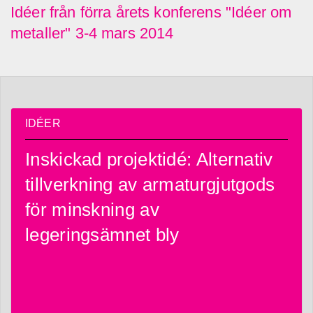
Idéer från förra årets konferens "Idéer om
metaller" 3-4 mars 2014
IDÉER
Inskickad projektidé: Alternativ
tillverkning av armaturgjutgods
för minskning av
legeringsämnet bly