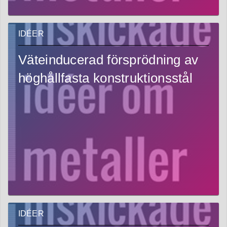
IDÉER
Väteinducerad försprödning av
höghållfasta konstruktionsstål
IDÉER