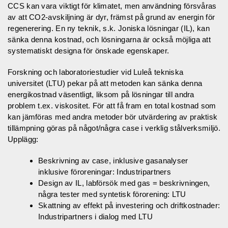
CCS kan vara viktigt för klimatet, men användning försvåras
av att CO2-avskiljning är dyr, främst på grund av energin för
regenerering. En ny teknik, s.k. Joniska lösningar (IL), kan
sänka denna kostnad, och lösningarna är också möjliga att
systematiskt designa för önskade egenskaper.
Forskning och laboratoriestudier vid Luleå tekniska
universitet (LTU) pekar på att metoden kan sänka denna
energikostnad väsentligt, liksom på lösningar till andra
problem t.ex. viskositet. För att få fram en total kostnad som
kan jämföras med andra metoder bör utvärdering av praktisk
tillämpning göras på något/några case i verklig stålverksmiljö.
Upplägg:
Beskrivning av case, inklusive gasanalyser
inklusive föroreningar: Industripartners
Design av IL, labförsök med gas = beskrivningen,
några tester med syntetisk förorening: LTU
Skattning av effekt på investering och driftkostnader:
Industripartners i dialog med LTU