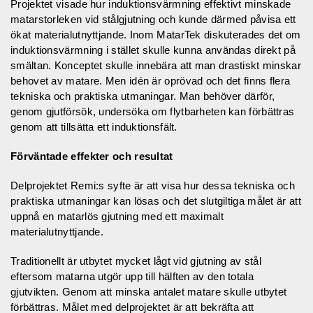
Projektet visade hur induktionsvärmning effektivt minskade
matarstorleken vid stålgjutning och kunde därmed påvisa ett
ökat materialutnyttjande. Inom MatarTek diskuterades det om
induktionsvärmning i stället skulle kunna användas direkt på
smältan. Konceptet skulle innebära att man drastiskt minskar
behovet av matare. Men idén är oprövad och det finns flera
tekniska och praktiska utmaningar. Man behöver därför,
genom gjutförsök, undersöka om flytbarheten kan förbättras
genom att tillsätta ett induktionsfält.
Förväntade effekter och resultat
Delprojektet Remi:s syfte är att visa hur dessa tekniska och
praktiska utmaningar kan lösas och det slutgiltiga målet är att
uppnå en matarlös gjutning med ett maximalt
materialutnyttjande.
Traditionellt är utbytet mycket lågt vid gjutning av stål
eftersom matarna utgör upp till hälften av den totala
gjutvikten. Genom att minska antalet matare skulle utbytet
förbättras. Målet med delprojektet är att bekräfta att