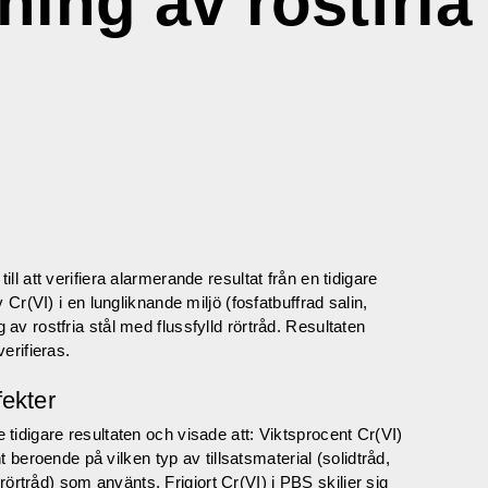
ning av rostfria 
l att verifiera alarmerande resultat från en tidigare
Cr(VI) i en lungliknande miljö (fosfatbuffrad salin,
v rostfria stål med flussfylld rörtråd. Resultaten
erifieras.
fekter
idigare resultaten och visade att: Viktsprocent Cr(VI)
nt beroende på vilken typ av tillsatsmaterial (solidtråd,
d rörtråd) som använts. Frigjort Cr(VI) i PBS skiljer sig