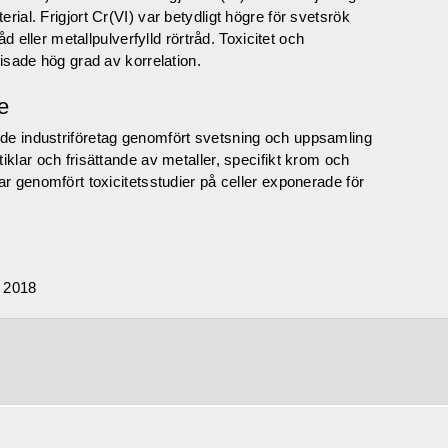
rial. Frigjort Cr(VI) var betydligt högre för svetsrök
åd eller metallpulverfylld rörtråd. Toxicitet och
visade hög grad av korrelation.
e
de industriföretag genomfört svetsning och uppsamling
iklar och frisättande av metaller, specifikt krom och
ar genomfört toxicitetsstudier på celler exponerade för
 2018