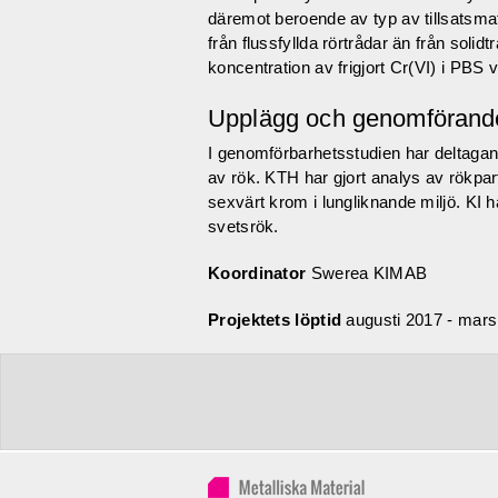
däremot beroende av typ av tillsatsmate
från flussfyllda rörtrådar än från solidtr
koncentration av frigjort Cr(VI) i PBS 
Upplägg och genomförand
I genomförbarhetsstudien har deltagan
av rök. KTH har gjort analys av rökpart
sexvärt krom i lungliknande miljö. KI h
svetsrök.
Koordinator
Swerea KIMAB
Projektets löptid
augusti 2017
-
mars