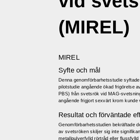
vid svets
(MIREL)
MIREL
Syfte och mål
Denna genomförbarhetsstudie syftade til
pilotstudie angående ökad frigörelse av 
PBS) från svetsrök vid MAG-svetsning a
angående frigjort sexvärt krom kunde v
Resultat och förväntade ef
Genomförbarhetsstudien bekräftade de t
av svetsröken skiljer sig inte signifika
metallpulverfylld rörtråd eller flussfyll