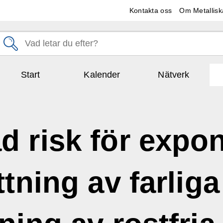
Kontakta oss
Om Metallisk
Start
Kalender
Nätverk
d risk för expo
ttning av farli