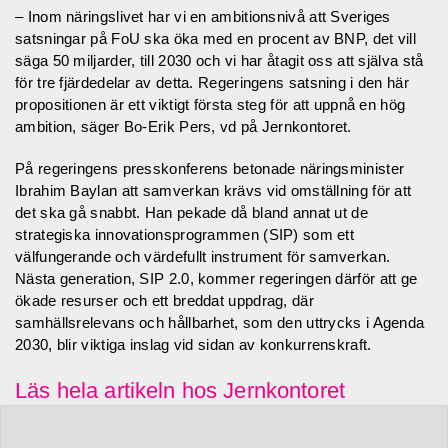
– Inom näringslivet har vi en ambitionsnivå att Sveriges
satsningar på FoU ska öka med en procent av BNP, det vill
säga 50 miljarder, till 2030 och vi har åtagit oss att själva stå
för tre fjärdedelar av detta. Regeringens satsning i den här
propositionen är ett viktigt första steg för att uppnå en hög
ambition, säger Bo-Erik Pers, vd på Jernkontoret.
På regeringens presskonferens betonade näringsminister
Ibrahim Baylan att samverkan krävs vid omställning för att
det ska gå snabbt. Han pekade då bland annat ut de
strategiska innovationsprogrammen (SIP) som ett
välfungerande och värdefullt instrument för samverkan.
Nästa generation, SIP 2.0, kommer regeringen därför att ge
ökade resurser och ett breddat uppdrag, där
samhällsrelevans och hållbarhet, som den uttrycks i Agenda
2030, blir viktiga inslag vid sidan av konkurrenskraft.
Läs hela artikeln hos Jernkontoret