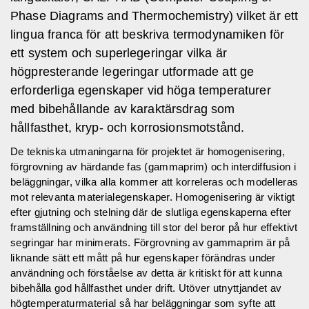
Phase Diagrams and Thermochemistry) vilket är ett
lingua franca för att beskriva termodynamiken för
ett system och superlegeringar vilka är
högpresterande legeringar utformade att ge
erforderliga egenskaper vid höga temperaturer
med bibehållande av karaktärsdrag som
hållfasthet, kryp- och korrosionsmotstånd.
De tekniska utmaningarna för projektet är homogenisering,
förgrovning av härdande fas (gammaprim) och interdiffusion i
beläggningar, vilka alla kommer att korreleras och modelleras
mot relevanta materialegenskaper. Homogenisering är viktigt
efter gjutning och stelning där de slutliga egenskaperna efter
framställning och användning till stor del beror på hur effektivt
segringar har minimerats. Förgrovning av gammaprim är på
liknande sätt ett mått på hur egenskaper förändras under
användning och förståelse av detta är kritiskt för att kunna
bibehålla god hållfasthet under drift. Utöver utnyttjandet av
högtemperaturmaterial så har beläggningar som syfte att